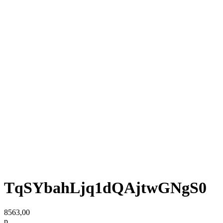
TqSYbahLjq1dQAjtwGNgS0
8563,00
р.