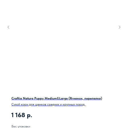
Craftia Natura Puppy Medium&Large (Ягненок, перепелка)
Сухой корм для щенков средних и крупных пород.
1 168
р.
Вес упаковки