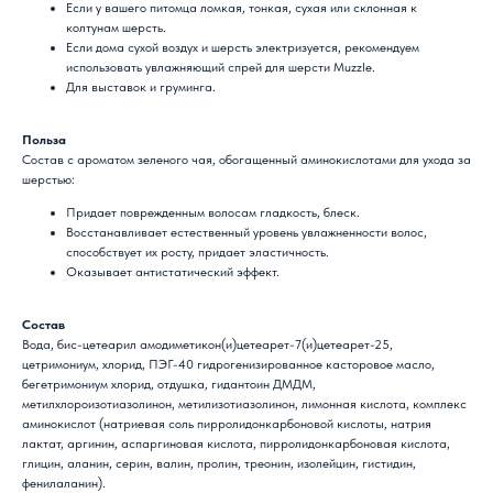
Если у вашего питомца ломкая, тонкая, сухая или склонная к
колтунам шерсть.
Если дома сухой воздух и шерсть электризуется, рекомендуем
использовать увлажняющий спрей для шерсти Muzzle.
Для выставок и груминга.
Польза
Состав с ароматом зеленого чая, обогащенный аминокислотами для ухода за
шерстью:
Придает поврежденным волосам гладкость, блеск.
Восстанавливает естественный уровень увлажненности волос,
способствует их росту, придает эластичность.
Оказывает антистатический эффект.
Состав
Вода, бис-цетеарил амодиметикон(и)цетеарет-7(и)цетеарет-25,
цетримониум, хлорид, ПЭГ-40 гидрогенизированное касторовое масло,
бегетримониум хлорид, отдушка, гидантоин ДМДМ,
метилхлороизотиазолинон, метилизотиазолинон, лимонная кислота, комплекс
аминокислот (натриевая соль пирролидонкарбоновой кислоты, натрия
лактат, аргинин, аспаргиновая кислота, пирролидонкарбоновая кислота,
глицин, аланин, серин, валин, пролин, треонин, изолейцин, гистидин,
фенилаланин).