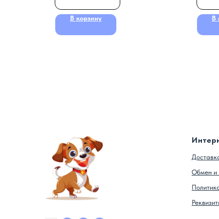
В корзину
В 
Интер
Доставка
Обмен и 
Политик
Реквизит