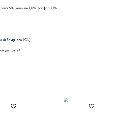
зола 6%, кальций 1,6%, фосфор 1,1%,
o di Savigliano (CN)
ном для детей