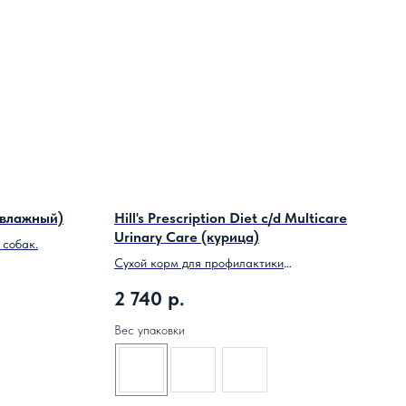
(влажный)
Hill's Prescription Diet c/d Multicare
Urinary Care (курица)
 собак.
Сухой корм для профилактики
мочекаменной болезни.
2 740
р.
Вес упаковки