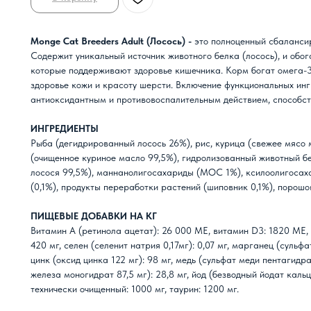
Monge Cat Breeders Adult (Лосось) -
это полноценный сбаланси
Содержит уникальный источник животного белка (лосось), и обо
которые поддерживают здоровье кишечника. Корм богат омега-
здоровье кожи и красоту шерсти. Включение функциональных инг
антиоксидантным и противовоспалительным действием, способст
ИНГРЕДИЕНТЫ
Рыба (дегидрированный лосось 26%), рис, курица (свежее мясо 
(очищенное куриное масло 99,5%), гидролизованный животный б
лосося 99,5%), маннанолигосахариды (МОС 1%), ксилоолигоса
(0,1%), продукты переработки растений (шиповник 0,1%), порошо
ПИЩЕВЫЕ ДОБАВКИ НА КГ
Витамин А (ретинола ацетат): 26 000 МЕ, витамин D3: 1820 МЕ,
420 мг, селен (селенит натрия 0,17мг): 0,07 мг, марганец (сульф
цинк (оксид цинка 122 мг): 98 мг, медь (сульфат меди пентагидрат
железа моногидрат 87,5 мг): 28,8 мг, йод (безводный йодат кальци
технически очищенный: 1000 мг, таурин: 1200 мг.