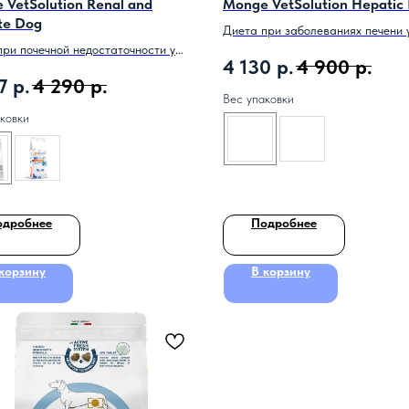
 VetSolution Renal and
Monge VetSolution Hepatic
te Dog
Диета при заболеваниях печени 
при почечной недостаточности у
4 130
р.
4 900
р.
7
р.
4 290
р.
Вес упаковки
ковки
одробнее
Подробнее
корзину
В корзину