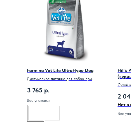
Farmina Vet Life UltraHypo Dog
Hill's
(кури
Диетическое питание для собак при
аллергиях и атопиях.
Сухой 
3 765
р.
и для к
2 04
Вес упаковки
Нет в
Вес упа