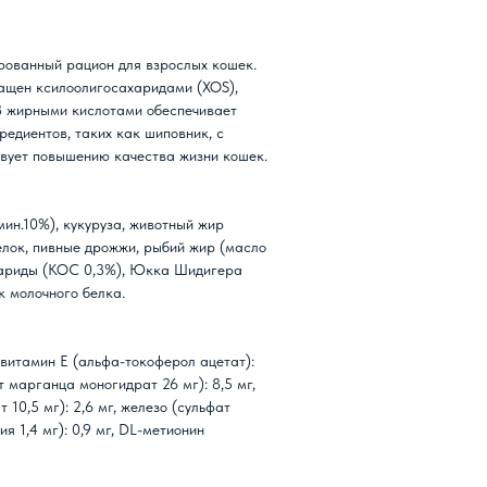
рованный рацион для взрослых кошек.
гащен ксилоолигосахаридами (XOS),
3 жирными кислотами обеспечивает
редиентов, таких как шиповник, с
вует повышению качества жизни кошек.
мин.10%), кукуруза, животный жир
елок, пивные дрожжи, рыбий жир (масло
хариды (КОС 0,3%), Юкка Шидигера
к молочного белка.
 витамин Е (альфа-токоферол ацетат):
ат марганца моногидрат 26 мг): 8,5 мг,
 10,5 мг): 2,6 мг, железо (сульфат
я 1,4 мг): 0,9 мг, DL-метионин