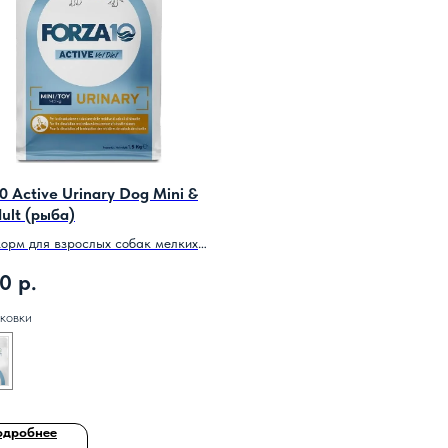
0 Active Urinary Dog Mini &
ult (рыба)
корм для взрослых собак мелких
при заболеваниях мочевыводящих
00
р.
рыба.
ковки
одробнее