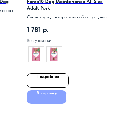
 Dog
Forza10 Dog Maintenance All Size
Adult Pork
у собак
Сухой корм для взрослых собак средних и
крупных пород со свининой.
1 781
р.
Вес упаковки
Подробнее
В корзину