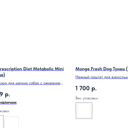
 Prescription Diet Metabolic Mini
Monge Fresh Dog Тунец 
ца)
Нежный паштет для взрослых
корм для мелких собак с ожирением
1 700
р.
онтроля веса.
9
р.
Вес упаковки
 наличии
ковки