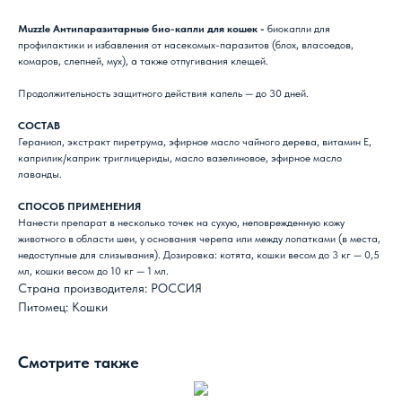
Muzzle Антипаразитарные био-капли для кошек -
биокапли для
профилактики и избавления от насекомых-паразитов (блох, власоедов,
комаров, слепней, мух), а также отпугивания клещей.
Продолжительность защитного действия капель — до 30 дней.
СОСТАВ
Гераниол, экстракт пиретрума, эфирное масло чайного дерева, витамин Е,
каприлик/каприк триглицериды, масло вазелиновое, эфирное масло
лаванды.
СПОСОБ ПРИМЕНЕНИЯ
Нанести препарат в несколько точек на сухую, неповрежденную кожу
животного в области шеи, у основания черепа или между лопатками (в места,
недоступные для слизывания). Дозировка: котята, кошки весом до 3 кг — 0,5
мл, кошки весом до 10 кг — 1 мл.
Страна производителя: РОССИЯ
Питомец: Кошки
Смотрите также