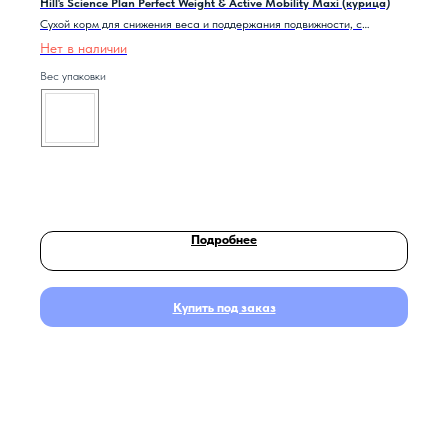
Hill's Science Plan Perfect Weight & Active Mobility Maxi (курица)
Сухой корм для снижения веса и поддержания подвижности, с
курицей.
Нет в наличии
Вес упаковки
Подробнее
Купить под заказ