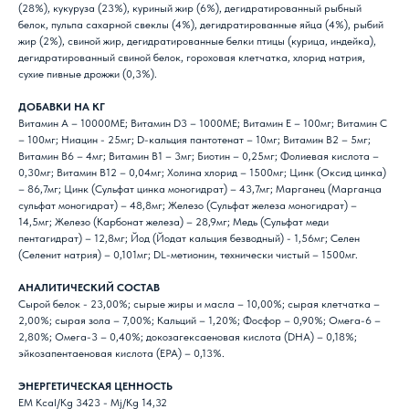
(28%), кукуруза (23%), куриный жир (6%), дегидратированный рыбный
белок, пульпа сахарной свеклы (4%), дегидратированные яйца (4%), рыбий
жир (2%), свиной жир, дегидратированные белки птицы (курица, индейка),
дегидратированный свиной белок, гороховая клетчатка, хлорид натрия,
сухие пивные дрожжи (0,3%).
ДОБАВКИ НА КГ
Витамин А – 10000ME; Витамин D3 – 1000ME; Витамин Е – 100мг; Витамин С
– 100мг; Ниацин - 25мг; D-кальция пантотенат – 10мг; Витамин В2 – 5мг;
Витамин В6 – 4мг; Витамин В1 – 3мг; Биотин – 0,25мг; Фолиевая кислота –
0,30мг; Витамин В12 – 0,04мг; Холина хлорид – 1500мг; Цинк (Оксид цинка)
– 86,7мг; Цинк (Сульфат цинка моногидрат) – 43,7мг; Марганец (Марганца
сульфат моногидрат) – 48,8мг; Железо (Сульфат железа моногидрат) –
14,5мг; Железо (Карбонат железа) – 28,9мг; Медь (Сульфат меди
пентагидрат) – 12,8мг; Йод (Йодат кальция безводный) - 1,56мг; Селен
(Селенит натрия) – 0,101мг; DL-метионин, технически чистый – 1500мг.
АНАЛИТИЧЕСКИЙ СОСТАВ
Сырой белок - 23,00%; сырые жиры и масла – 10,00%; сырая клетчатка –
2,00%; сырая зола – 7,00%; Кальций – 1,20%; Фосфор – 0,90%; Омега-6 –
2,80%; Омега-3 – 0,40%; докозагексаеновая кислота (DHA) – 0,18%;
эйкозапентаеновая кислота (EPA) – 0,13%.
ЭНЕРГЕТИЧЕСКАЯ ЦЕННОСТЬ
EM Kcal/Kg 3423 - Mj/Kg 14,32