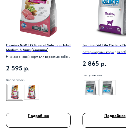
Farmina N&D LG Tropical Selection Adult
Farmina Vet Life Oxalate Dog
Medium & Maxi (Свинина)
Ветеринарный корм для собак 
Низкозерновой корм для взрослых собак
мочекаменной болезни (ураты, 
2 865
р.
средних и крупных пород.
цистиновые уролиты).
2 595
р.
Вес упаковки
Вес упаковки
Подробнее
Подробнее