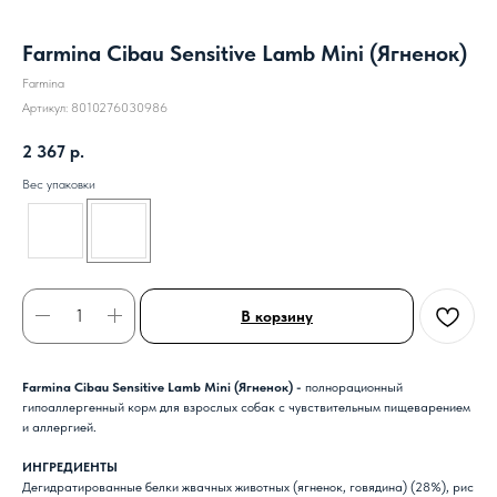
Farmina Cibau Sensitive Lamb Mini (Ягненок)
Farmina
Артикул:
8010276030986
2 367
р.
Вес упаковки
В корзину
Farmina Cibau Sensitive Lamb Mini (Ягненок) -
полнорационный
гипоаллергенный корм для взрослых собак с чувствительным пищеварением
и аллергией.
ИНГРЕДИЕНТЫ
Дегидратированные белки жвачных животных (ягненок, говядина) (28%), рис