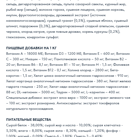
сельдь, дегидратированная сельдь, пульпа сахарной свеклы, куриный жир,
рыбий жир (сельди), волокна гороха, сушеная люцерна, сушеная морковь,
инулин, фруктоолигосахариды, дрожжевой экстракт (источник
маннанолигосахаридов), сушеный гранат (0,5%), сушеные яблоки, сушеный
шпинат, подорожник (0,3%), дегидратированный сладкий апельсин, сушеная
черника, хлорид натрия, сухие пивные дрожжи, корень куркумы (0,2%),
глюкозамин, хондроитин сульфат.
ПИЩЕВЫЕ ДОБАВКИ НА 1 КГ
Витамин А – 18000 МЕ; Витамин D3 – 1200 МЕ; Витамин Е – 600 мг; Витамин
С – 300 мг; Ниацин – 150 мг; Пантотеновая кислота – 50 мг; Витамин В2 –
20 мг; Витамин В6 - 8,1 мг; Витамин В1 – 10 мг; Витамин H - 1,5 мг; Фолиевая
кислота - 1,5 мг; Витамин B12 - 0,1 мг; Холина хлорид – 2800 мг; Бета-
каротин - 1,5 мг; Хелат цинка аналогичный метионин гидроксилазе - 910 мг;
Хелат марганца аналогичный метионин гидроксилазе - 380 мг; Хелат железа
гидрата глицина - 250 мг; Хелат меди аналогичный метионин гидроксилазе -
88 мг; DL-метионин – 5000 мг; Таурин – 5000 мг; L-карнитин – 400 мг.
Специальные добавки: экстракт алоэ вера – 1000 мг; экстракт зеленого чая
– 100 мг; экстракт розмарина. Антиоксиданты: экстракт токоферолов
натурального происхождения.
ПИТАТЕЛЬНЫЕ ВЕЩЕСТВА
Сырой белок - 38,00%; сырой жир и масла - 10,00%; сырая клетчатка -
5,50%; влага – 8,00%; сырая зола - 8,30%; кальций - 1,20%; фосфор -
1,00%; магний - 0,09%; Омега-6 - 1,80%; Омега-3 - 0,40%;