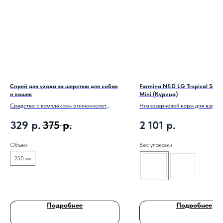
Спрей для ухода за шерстью для собак
Farmina N&D LG Tropical Selec
и кошек
Mini (Курица)
Средство с комплексом аминокислот
Низкозерновой корм для взрос
эффективно очищает волосяной покров,
мелких пород.
329
р.
375
р.
2 101
р.
восстанавливает и укрепляет шерсть,
делает ее блестящей и гладкой
Объем
Вес упаковки
250 мл
Подробнее
Подробнее