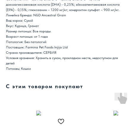
докозагексаеновая кислота (DHA) - 0,25%; эйкозапентаеновая кислота
(EPA) - 0,15%; глюкозамин – 1200 мг/кг; хондроитин сульфат – 900 мг/кг.
Линейка бренда: N&D Ancestral Grain
Вид корма: Сухой
Вкус: Курица, Гранат
Размер питомца: Все породы
Возраст питомца: от 1 года
Патология: Без патологий
Поставщик: Farmina Pet Foods Injija Ltd
Страна производителя: СЕРБИЯ
Условия хранения: Хранить в сухом, прохладном месте, недоступном для
детей
Питомец: Кошки
С этим товаром покупают