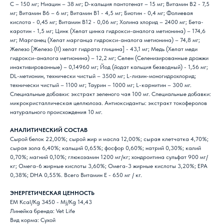
C – 150 мг; Ниацин – 38 мг; D-кальция пантотенат – 15 мг; Витамин В2 - 7,5
мг; Витамин В6 – 6 мг; Витамин В1 - 4,5 мг; Биотин - 0,4 мг; Фолиевая
кислота - 0,45 мг; Витамин В12 - 0,06 мг; Холина хлорид – 2400 мг; Бета-
каротин - 1,5 мг; Цинк (Xелат цинка гидрокси-аналога метионина) – 174,6
мг; Mарганец (Xелат марганца гидрокси-аналога метионина) – 74,8 мг;
Железо [Железо (II) хелат гидрата глицина] - 43,1 мг; Mедь (Хелат меди
гидрокси-аналога метионина) – 12,2 мг; Селен (Селенизированные дрожжи
инактивированные) – 0,14960 мг; Йод (йодат кальция безводный) - 1,56 мг;
DL-метионин, технически чистый – 3500 мг; L-лизин-моногидрохлорид;
технически чистый – 1100 мг; Таурин – 1000 мг; L-карнитин – 300 мг.
Специальные добавки: экстракт зеленого чая 100 мг. Специальные добавки:
микрокристаллическая целлюлоза. Антиоксиданты: экстракт токоферолов
натурального происхождения 10 мг.
АНАЛИТИЧЕСКИЙ СОСТАВ
Сырой белок 22,00%; сырой жир и масла 12,00%; сырая клетчатка 4,70%;
сырая зола 6,40%; кальций 0,65%; фосфор 0,60%; натрий 0,30%; калий
0,70%; магний 0,10%; глюкозамин 1200 мг/кг; хондроитина сульфат 900 мг/
кг; Омега-6 жирные кислоты 3,60%; Омега-3 жирные кислоты 3,20%; EPA
0,38%; DHA 0,55%. Всего Витамин E - 650 мг / кг.
ЭНЕРГЕТИЧЕСКАЯ ЦЕННОСТЬ
EM Kcal/Kg 3450 - Mj/Kg 14,43
Линейка бренда: Vet Life
Вид корма: Сухой