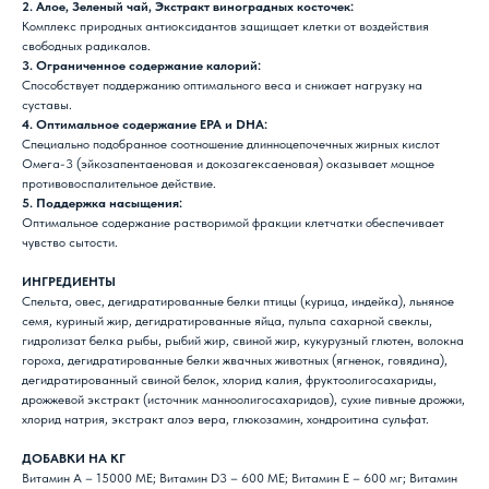
2. Алое, Зеленый чай, Экстракт виноградных косточек:
Комплекс природных антиоксидантов защищает клетки от воздействия
свободных радикалов.
3. Ограниченное содержание калорий:
Способствует поддержанию оптимального веса и снижает нагрузку на
суставы.
4. Оптимальное содержание EPA и DHA:
Специально подобранное соотношение длинноцепочечных жирных кислот
Омега-3 (эйкозапентаеновая и докозагексаеновая) оказывает мощное
противовоспалительное действие.
5. Поддержка насыщения:
Оптимальное содержание растворимой фракции клетчатки обеспечивает
чувство сытости.
ИНГРЕДИЕНТЫ
Спельта, овес, дегидратированные белки птицы (курица, индейка), льняное
семя, куриный жир, дегидратированные яйца, пульпа сахарной свеклы,
гидролизат белка рыбы, рыбий жир, свиной жир, кукурузный глютен, волокна
гороха, дегидратированные белки жвачных животных (ягненок, говядина),
дегидратированный свиной белок, хлорид калия, фруктоолигосахариды,
дрожжевой экстракт (источник манноолигосахаридов), сухие пивные дрожжи,
хлорид натрия, экстракт алоэ вера, глюкозамин, хондроитина сульфат.
ДОБАВКИ НА КГ
Витамин А – 15000 МЕ; Витамин D3 – 600 МЕ; Витамин E – 600 мг; Витамин