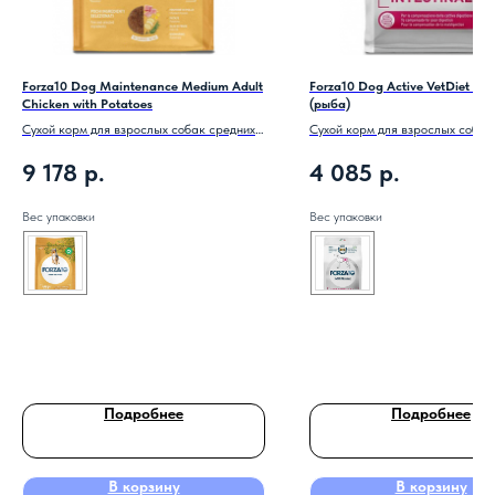
Forza10 Dog Maintenance Medium Adult
Forza10 Dog Active VetDiet Inte
Chicken with Potatoes
(рыба)
Сухой корм для взрослых собак средних
Сухой корм для взрослых собак
пород, курица с картофелем.
проблемах пищеварения, рыба.
9 178
р.
4 085
р.
Вес упаковки
Вес упаковки
Подробнее
Подробнее
В корзину
В корзину