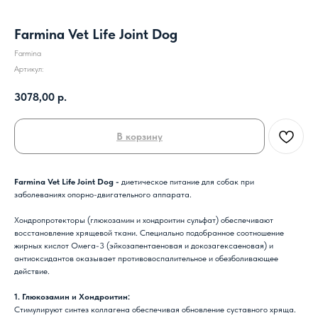
Farmina Vet Life Joint Dog
Farmina
Артикул:
3078,00
р.
В корзину
Farmina Vet Life Joint Dog -
диетическое питание для собак при
заболеваниях опорно-двигательного аппарата.
Хондропротекторы (глюкозамин и хондроитин сульфат) обеспечивают
восстановление хрящевой ткани. Специально подобранное соотношение
жирных кислот Омега-3 (эйкозапентаеновая и докозагексаеновая) и
антиоксидантов оказывает противовоспалительное и обезболивающее
действие.
1. Глюкозамин и Хондроитин:
Стимулируют синтез коллагена обеспечивая обновление суставного хряща.