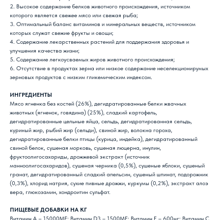
2. Высокое содержание белков животного происхождения, источником
которого является свежее мясо или свежая рыба;
3. Оптимальный баланс витаминов и минеральных веществ, источником
которых служат свежие фрукты и овощи;
4. Содержание лекарственных растений для поддержания здоровья и
улучшения качества жизни;
5. Содержание легкоусваемых жиров животного происхождения;
6. Отсутствие в продуктах зерна или низкое содержание неселекционирумых
зерновых продуктов с низким гликемическим индексом.
ИНГРЕДИЕНТЫ
Мясо ягненка без костей (26%), дегидратированные белки жвачных
животных (ягненок, говядина) (25%), сладкий картофель,
дегидратированные цельные яйца, сельдь, дегидратированная сельдь,
куриный жир, рыбий жир (сельди), свиной жир, волокна гороха,
дегидратированные белки птицы (курица, индейка), дегидратированный
свиной белок, сушеная морковь, сушеная люцерна, инулин,
фруктоолигосахариды, дрожжевой экстракт (источник
маннoолигосахаридов), сушеная черника (0,5%), сушеные яблоки, сушеный
гранат, дегидратированный сладкий апельсин, сушеный шпинат, подорожник
(0,3%), хлорид натрия, сухие пивные дрожжи, куркумы (0,2%), экстракт алоэ
вера, глюкозамин, хондроитин сульфат.
ПИЩЕВЫЕ ДОБАВКИ НА КГ
Витамин А – 15000МЕ; Витамин D3 – 1500МЕ; Витамин Е – 600мг; Витамин С