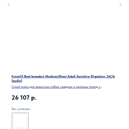
Forza10 Best breeders Medium/Maxi Adult Sensitive Digestion 36\16
(рыба)
Сухой корм для взрослых собак средних и крупных пород с
чувствительным пищиварением с рыбой.
26 107
р.
Вес упаковки