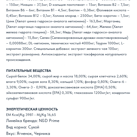
– 150мг; Ниацин – 37,5мг; D-кальция пантотенат – 15мг; Витамин В2 – 7,5мг;
Витамин В6 – 6мг; Витамин В1 - 4,5мг; Биотин – 0,38мг; Фолиевая кислота –
0,45мг; Витамин В12 – 0,1мг; Холина хлорид – 2500мг; Бета-каротин – 1,5мг;
Цинк (Хелат цинка гидрокси-аналога метионина) - 163,8мг; Марганец
(Хелат марганца гидрокси-аналога метионина) - 64,6мг; Железо (Хелат
железа гидрата глицина) - 58,3мг; Медь (Хелат меди гидрокси-аналога
метионина) - 15,8мг; Селен (Селенизированные дрожжи инактивированные)
– 0,00088мг; DL-метионин, технически чистый 4000мг; Таурин 1000мг; L-
карнитин 300мг. Специальные добавки: экстракт зеленого чая 100мг;
экстракт розмарина. Антиоксиданты: экстракт токоферолов натурального
происхождения.
ПИТАТЕЛЬНЫЕ ВЕЩЕСТВА
Сырой белок 34,00%; сырой жир и масла 18,00%; сырая клетчатка 2,60%;
влага 9,00%; сырая зола 8,30%; кальций 1,10%; фосфор 0,80%; Омега-6 -
3,30%; Омега-3 - 0,90%; докозагексаеновая кислота (DHA) 0,50%;
эйкозапентаеновая кислота (EPA) 0,30%; глюкозамин 1200мг/кг; хондроитин
сульфат 900мг/кг.
ЭНЕРГЕТИЧЕСКАЯ ЦЕННОСТЬ
EM Kcal/Kg 3981 - Mj/Kg 16,65
Линейка бренда: N&D Prime
Вид корма: Сухой
Вкус: Ягненок, Черника